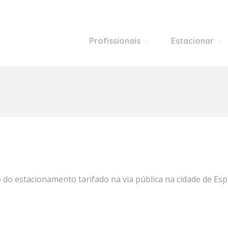
Profissionais
Estacionar
Gestão de avençados
Santo Tirso
Consultoria de mobilidade de cidad
Espinho
Montagem de operação completa
Vila Real de 
Software de gestão operacional
Monte Gordo
Análise de infraestruturas
Gondomar
Melhoria da eficiência de transport
Vila Real
o do estacionamento tarifado na via pública na cidade de Es
Figueira da F
Hospital Figu
Vila Nova de 