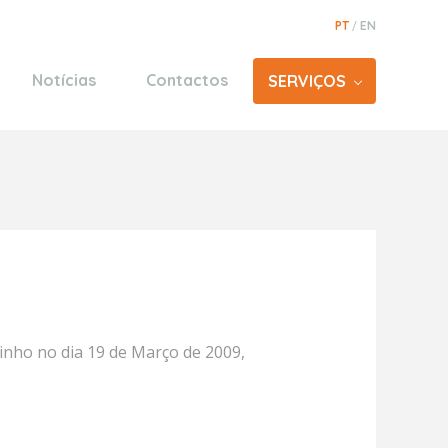
PT
EN
/
Notícias
Contactos
SERVIÇOS
Avenças
Guias
es
Espinho
Santo António
Vila Real de Santo António
Monte Gordo
Gondomar
e
pinho no dia 19 de Março de 2009,
Santo Tirso
oz
Figuera da Foz
eira da Foz
Vila Nova de Gaia
Gaia