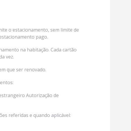
Porto
al
Métodos de pagamento
Apoio ao Cliente
ite o estacionamento, sem limite de
 estacionamento pago.
onamento na habitação. Cada cartão
da vez.
 tem que ser renovado.
entos:
estrangeiro Autorização de
ões referidas e quando aplicável: