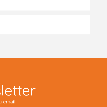
etter
u email