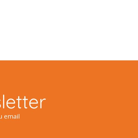
etter
u email