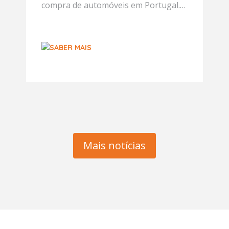
compra de automóveis em Portugal.
Segundo um estudo citado pelo Jornal
das Oficinas, 69% dos portugueses
admitem recorrer ...
SABER MAIS
Mais notícias