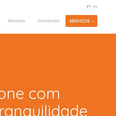
PT
EN
/
Notícias
Contactos
SERVIÇOS
Avenças
Guias
es
Espinho
Santo António
Vila Real de Santo António
Monte Gordo
Gondomar
e
ione com
Santo Tirso
oz
Figuera da Foz
ranquilidade
eira da Foz
Vila Nova de Gaia
Gaia