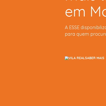
em Mo
Porto Ocident
A ESSE disponibili
para quem procura 
SABER MAIS