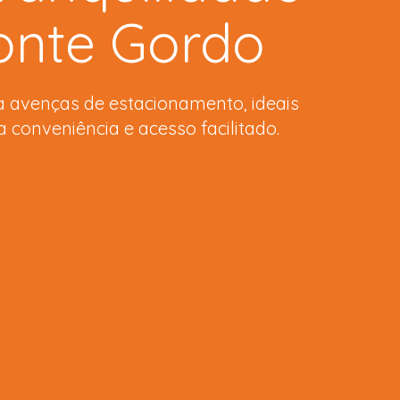
nte Gordo
Porto
al
Métodos de pagamento
Apoio ao Cliente
za avenças de estacionamento, ideais
conveniência e acesso facilitado.