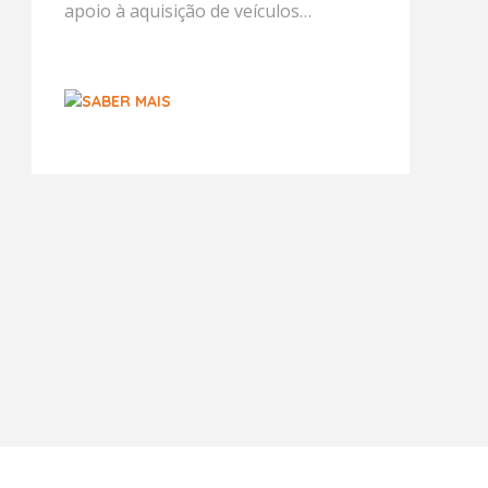
apoio à aquisição de veículos
elétricos, numa altura em que a
subida dos preços dos combustíveis
volta a reforçar o interesse por ...
SABER MAIS