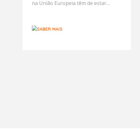
na União Europeia têm de estar
equipados com o sistema Emergency
Stop Signal (ESS). Este mecanismo é
ativado em situações de ...
SABER MAIS