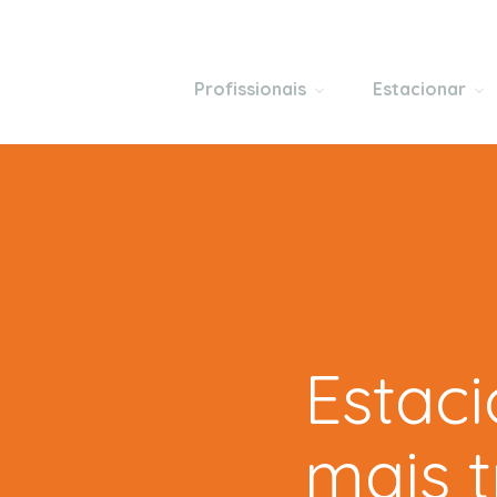
Profissionais
Estacionar
Gestão de avençados
Santo Tirso
Consultoria de mobilidade de cidad
Espinho
Montagem de operação completa
Vila Real de 
Software de gestão operacional
Monte Gordo
Análise de infraestruturas
Gondomar
Melhoria da eficiência de transport
Estac
Vila Real
Figueira da F
mais t
Hospital Figu
Vila Nova de 